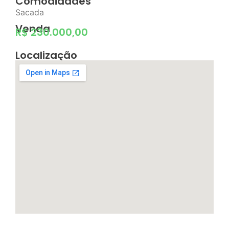
Comodidades
Sacada
Venda
R$ 230.000,00
Localização