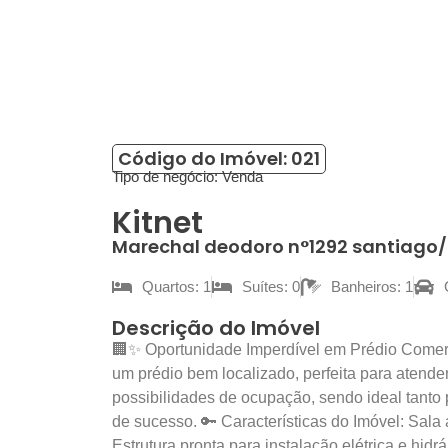
Código do Imóvel: 021
Tipo de negócio:
Venda
Kitnet
Marechal deodoro n°1292 santiago/
Quartos: 1
Suítes: 0
Banheiros: 1
Descrição do Imóvel
🏢✨ Oportunidade Imperdível em Prédio Comerc
um prédio bem localizado, perfeita para atend
possibilidades de ocupação, sendo ideal tanto
de sucesso. 🔑 Características do Imóvel: Sala
Estrutura pronta para instalação elétrica e hidr