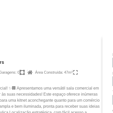
rs
Garagens: 0
Área Construída: 47m²
ial! ✨🏢 Apresentamos uma versátil sala comercial em
er às suas necessidades! Este espaço oferece inúmeras
 para uma kitnet aconchegante quanto para um comércio
 ampla e bem iluminada, pronta para receber suas ideias
áulica Localização estratégica, com fácil acesso a